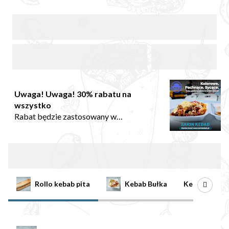
Uwaga! Uwaga! 30% rabatu na
wszystko
Rabat będzie zastosowany w
podsumowaniu zamówienia w koszyku
Oferta
Rollo kebab pita
Kebab Bułka
Kebab rollo 