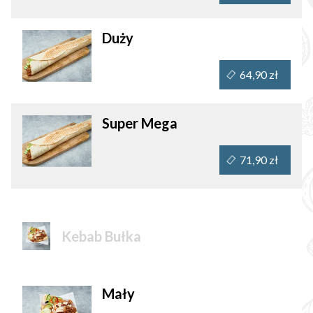
Duży
64,90 zł
Super Mega
71,90 zł
Kebab Bułka
Mały