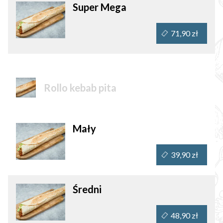
Super Mega
71,90 zł
Rollo kebab pita
Mały
39,90 zł
Średni
48,90 zł