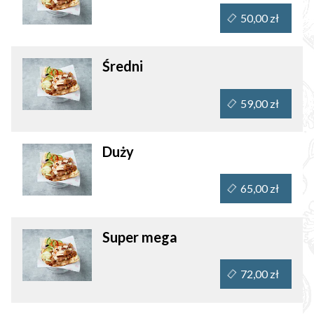
50,00 zł
Średni
59,00 zł
Duży
65,00 zł
Super mega
72,00 zł