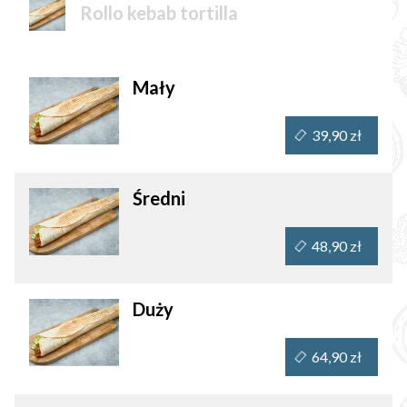
Rollo kebab tortilla
Mały
39,90 zł
Średni
48,90 zł
Duży
64,90 zł