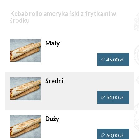
Kebab rollo amerykański z frytkami w
środku
Mały
45,00 zł
Średni
54,00 zł
Duży
60,00 zł