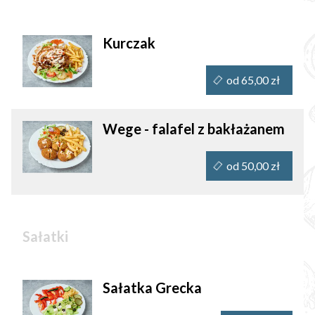
Kurczak
od 65,00 zł
Wege - falafel z bakłażanem
od 50,00 zł
Sałatki
Sałatka Grecka